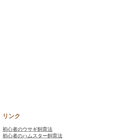
リンク
初心者のウサギ飼育法
初心者のハムスター飼育法