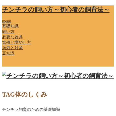
チンチラの飼い方～初心者の飼育法～
menu
基礎知識
飼い方
必要な器具
繁殖と増やし方
病気と対策
豆知識
TAG
体のしくみ
チンチラ飼育のための基礎知識