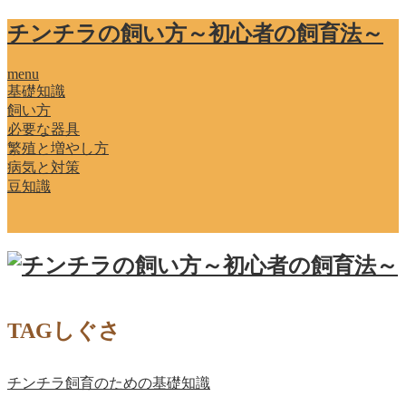
チンチラの飼い方～初心者の飼育法～
menu
基礎知識
飼い方
必要な器具
繁殖と増やし方
病気と対策
豆知識
TAG
しぐさ
チンチラ飼育のための基礎知識